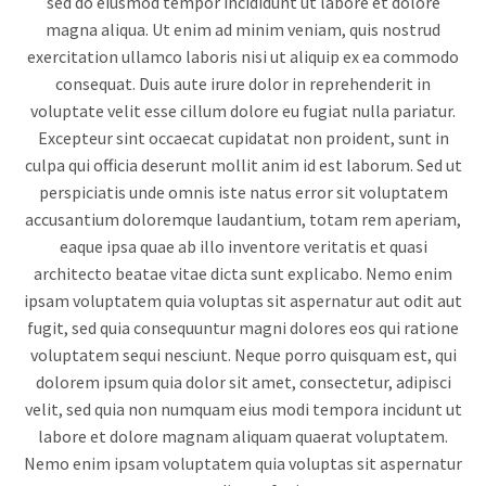
sed do eiusmod tempor incididunt ut labore et dolore
magna aliqua. Ut enim ad minim veniam, quis nostrud
exercitation ullamco laboris nisi ut aliquip ex ea commodo
consequat. Duis aute irure dolor in reprehenderit in
voluptate velit esse cillum dolore eu fugiat nulla pariatur.
Excepteur sint occaecat cupidatat non proident, sunt in
culpa qui officia deserunt mollit anim id est laborum. Sed ut
perspiciatis unde omnis iste natus error sit voluptatem
accusantium doloremque laudantium, totam rem aperiam,
eaque ipsa quae ab illo inventore veritatis et quasi
architecto beatae vitae dicta sunt explicabo. Nemo enim
ipsam voluptatem quia voluptas sit aspernatur aut odit aut
fugit, sed quia consequuntur magni dolores eos qui ratione
voluptatem sequi nesciunt. Neque porro quisquam est, qui
dolorem ipsum quia dolor sit amet, consectetur, adipisci
velit, sed quia non numquam eius modi tempora incidunt ut
labore et dolore magnam aliquam quaerat voluptatem.
Nemo enim ipsam voluptatem quia voluptas sit aspernatur