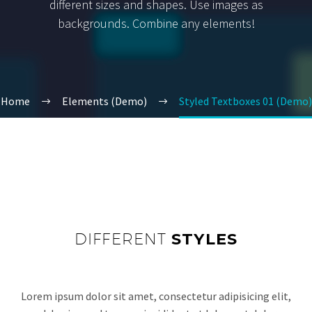
different sizes and shapes. Use images as
backgrounds. Combine any elements!
Home
Elements (Demo)
Styled Textboxes 01 (Demo)
DIFFERENT
STYLES
Lorem ipsum dolor sit amet, consectetur adipisicing elit,