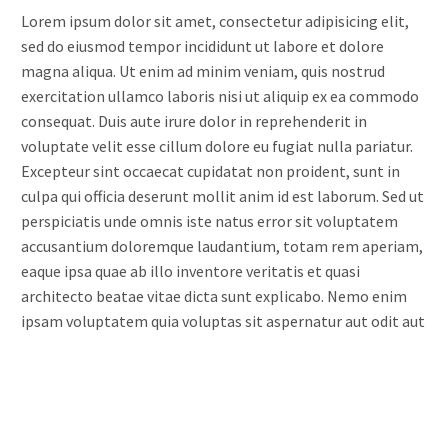
Lorem ipsum dolor sit amet, consectetur adipisicing elit,
sed do eiusmod tempor incididunt ut labore et dolore
magna aliqua. Ut enim ad minim veniam, quis nostrud
exercitation ullamco laboris nisi ut aliquip ex ea commodo
consequat. Duis aute irure dolor in reprehenderit in
voluptate velit esse cillum dolore eu fugiat nulla pariatur.
Excepteur sint occaecat cupidatat non proident, sunt in
culpa qui officia deserunt mollit anim id est laborum. Sed ut
perspiciatis unde omnis iste natus error sit voluptatem
accusantium doloremque laudantium, totam rem aperiam,
eaque ipsa quae ab illo inventore veritatis et quasi
architecto beatae vitae dicta sunt explicabo. Nemo enim
ipsam voluptatem quia voluptas sit aspernatur aut odit aut
fugit, sed quia consequuntur magni dolores eos qui ratione
voluptatem sequi nesciunt. Neque porro quisquam est, qui
dolorem ipsum quia dolor sit amet, consectetur, adipisci
velit, sed quia non numquam eius modi tempora incidunt.