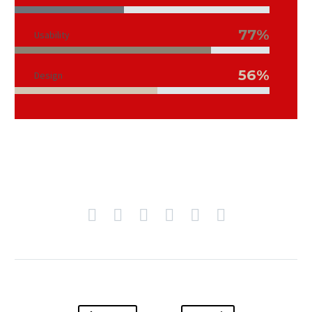
77%
Usability
56%
Design