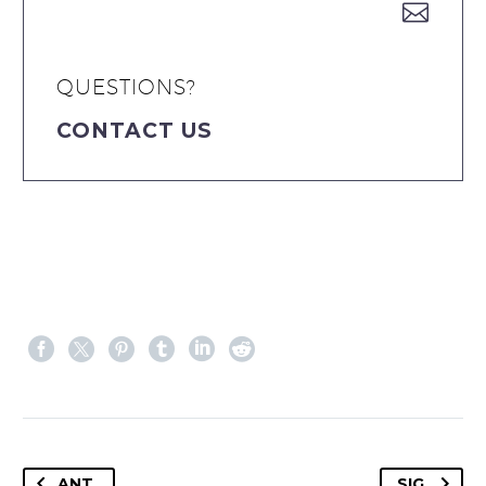


QUESTIONS?
CONTACT US
ANT.
SIG.