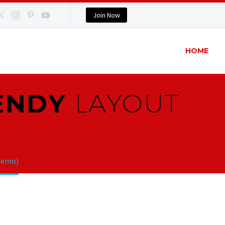
Join Now
HOME
RENDY
LAYOUT
Demo)