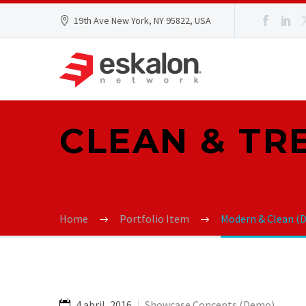
19th Ave New York, NY 95822, USA
CLEAN & T
Home
Portfolio Item
Modern & Clean (
4 abril, 2016
Showcase Concepts (Demo)