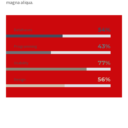
magna aliqua.
54%
Databases
43%
Programming
77%
Usability
56%
Design