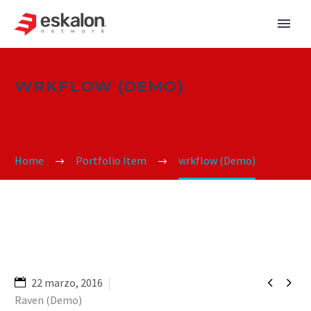
WRKFLOW (DEMO)
Home
Portfolio Item
wrkflow (Demo)


22 marzo, 2016
Raven (Demo)