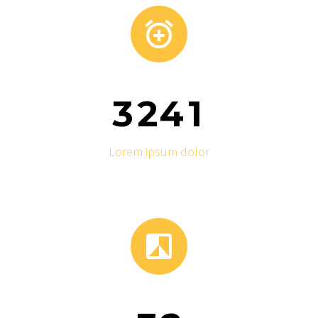


3
2
4
1
Lorem ipsum dolor

