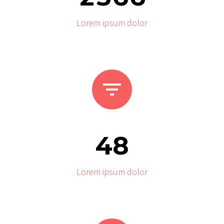
Lorem ipsum dolor


4
8
Lorem ipsum dolor