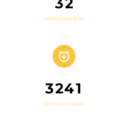
3
2
Lorem ipsum dolor


3
2
4
1
Lorem ipsum dolor