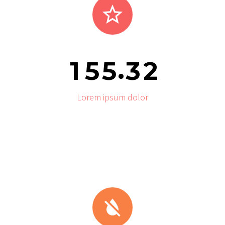


.
1
5
5
3
2
Lorem ipsum dolor

