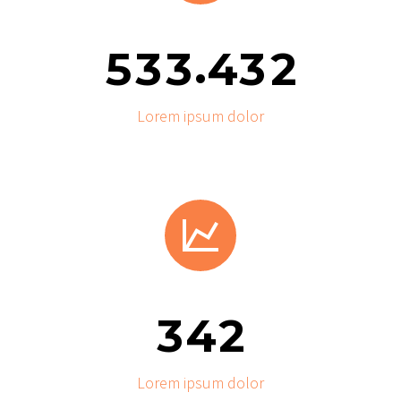
.
5
3
3
4
3
2
Lorem ipsum dolor


3
4
2
Lorem ipsum dolor