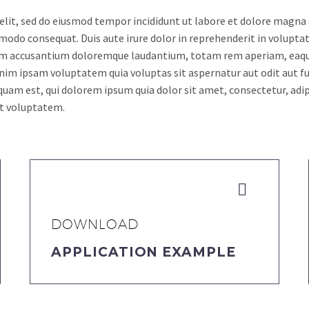
elit, sed do eiusmod tempor incididunt ut labore et dolore magna
modo consequat. Duis aute irure dolor in reprehenderit in voluptate
tem accusantium doloremque laudantium, totam rem aperiam, eaque i
nim ipsam voluptatem quia voluptas sit aspernatur aut odit aut fu
quam est, qui dolorem ipsum quia dolor sit amet, consectetur, adi
at voluptatem.


DOWNLOAD
APPLICATION EXAMPLE