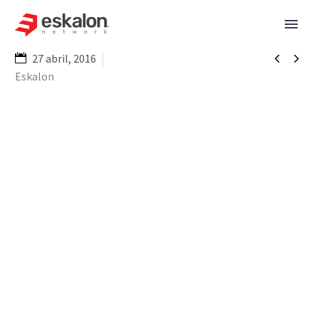


27 abril, 2016
Eskalon