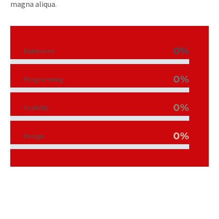
magna aliqua.
0%
Databases
0%
Programming
0%
Usability
0%
Design