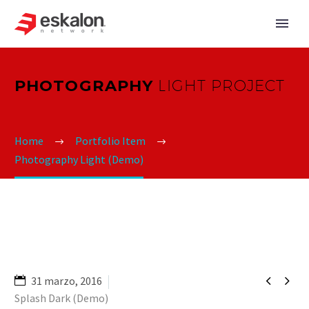
PHOTOGRAPHY
LIGHT PROJECT
Home
Portfolio Item
Photography Light (Demo)


31 marzo, 2016
Splash Dark (Demo)