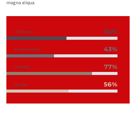
magna aliqua.
54%
Databases
43%
Programming
77%
Usability
56%
Design