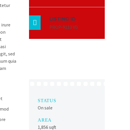
tetur
LISTING ID

 irure
PROP-9113 VD
non
t
asi
git, sed
sum quia
gnam
et
STATUS
On sale
usmod
ore
AREA
1,856 sqft