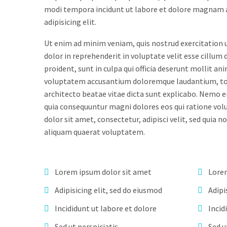
modi tempora incidunt ut labore et dolore magnam a
adipisicing elit.
Ut enim ad minim veniam, quis nostrud exercitation u
dolor in reprehenderit in voluptate velit esse cillum 
proident, sunt in culpa qui officia deserunt mollit an
voluptatem accusantium doloremque laudantium, tota
architecto beatae vitae dicta sunt explicabo. Nemo e
quia consequuntur magni dolores eos qui ratione vol
dolor sit amet, consectetur, adipisci velit, sed qu
aliquam quaerat voluptatem.
Lorem ipsum dolor sit amet
Lorem
Adipisicing elit, sed do eiusmod
Adipi
Incididunt ut labore et dolore
Incid
Sed ut perspiciatis
Sed u