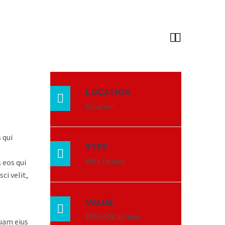


LOCATION

location
 qui
TYPE

Villa Deluxe
 eos qui
ci velit,
VALUE

$995,000 all incl.
quam eius