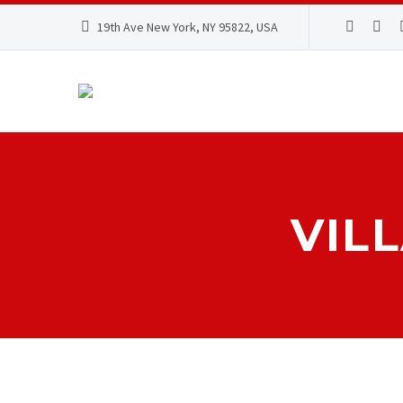
19th Ave New York, NY 95822, USA
VIL