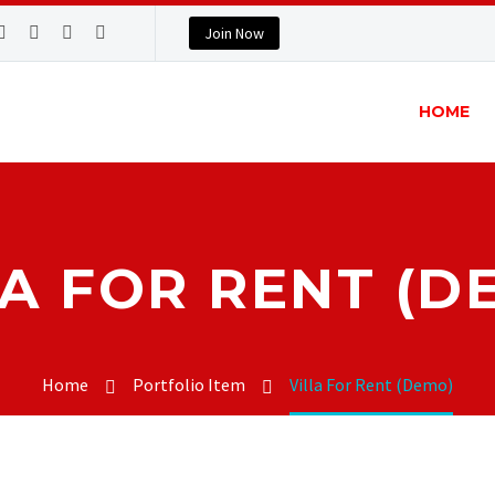
Join Now
HOME
LA FOR RENT (D
Home
Portfolio Item
Villa For Rent (Demo)