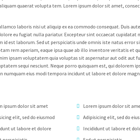
liquam quaerat volupta tem. Lorem ipsum dolor sit amet, consec
llamco laboris nisi ut aliquip ex ea commodo consequat. Duis aute
dolore eu fugiat nulla pariatur. Excepteur sint occaecat cupidatat 
im id est laborum. Sed ut perspiciatis unde omnis iste natus error si
m rem aperiam, eaque ipsa quae ab illo inventore veritatis et qu
nim ipsam voluptatem quia voluptas sit aspernatur aut odit aut fu
uptatem sequi nesciunt. Neque porro quisquam est, qui dolorem ip
ia non numquam eius modi tempora incidunt ut labore et dolore ma
 ipsum dolor sit amet
Lorem ipsum dolor sit am
sicing elit, sed do eiusmod
Adipisicing elit, sed do ei
idunt ut labore et dolore
Incididunt ut labore et dol
t perspiciatis
Sed ut perspiciatis