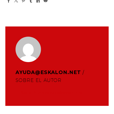
AYUDA@ESKALON.NET
/
SOBRE EL AUTOR
Más artículos de ayuda@eskalon.net