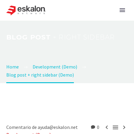
BLOG POST
+ RIGHT SIDEBAR
Home
Development (Demo)
Blog post + right sidebar (Demo)



Comentario de ayuda@eskalon.net
0