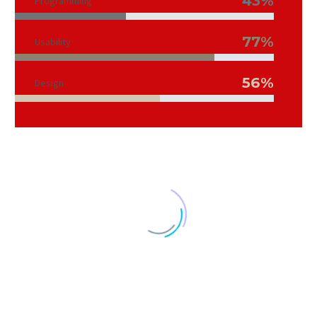
43%
Programming
77%
Usability
56%
Design