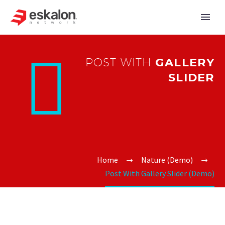


POST WITH
GALLERY
SLIDER
Home
Nature (Demo)
Post With Gallery Slider (Demo)