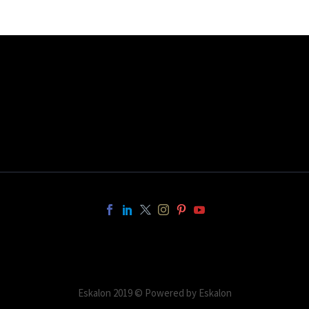
consequat ipsum, nec
sagittis sem nibh id elit.
Lorem Ipsum. Proin
gravida nibh vel velit
auctor aliquet. Aenean
sollicitudin, lorem quis
bibendum auctor, nisi elit
consequat ipsum, nec
sagittis sem nibh id elit.
Eskalon 2019 © Powered by Eskalon