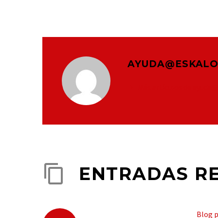
AYUDA@ESKALO
Más artículos de ayuda
ENTRADAS R
Blog p