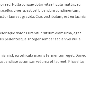
or sed. Nulla congue dolor vitae ligula mattis, eu
 Phasellus viverra, est vel bibendum condimentum,
uctor laoreet gravida. Cras vestibulum, est eu lacinia
celerisque dolor. Curabitur rutrum diam urna, eget
is pellentesque. Integer semper sapien vel nulla
 nisi nisl, eu vehicula mauris fermentum eget. Donec
 Suspendisse accumsan vel urna et laoreet. Phasellus