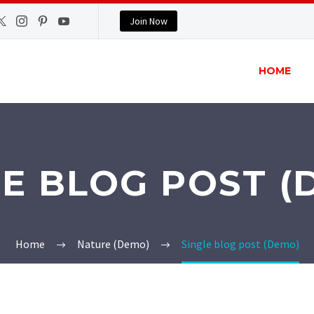
Join Now
HOME
LE BLOG POST (
Home
Nature (Demo)
Single blog post (Demo)