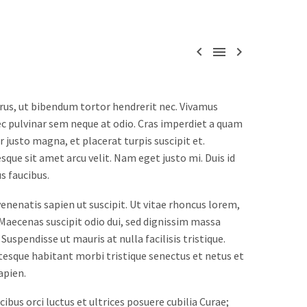



rus, ut bibendum tortor hendrerit nec. Vivamus
nec pulvinar sem neque at odio. Cras imperdiet a quam
r justo magna, et placerat turpis suscipit et.
sque sit amet arcu velit. Nam eget justo mi. Duis id
us faucibus.
enenatis sapien ut suscipit. Ut vitae rhoncus lorem,
Maecenas suscipit odio dui, sed dignissim massa
uspendisse ut mauris at nulla facilisis tristique.
ntesque habitant morbi tristique senectus et netus et
apien.
ibus orci luctus et ultrices posuere cubilia Curae;