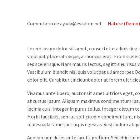
Comentario de ayuda@eskalon.net
Nature (Demo)
Lorem ipsum dolor sit amet, consectetur adipiscing e
volutpat placerat neque, a rhoncus erat. Proin sceler
sed scelerisque. Nam mauris lectus, sagittis eu risus 
Vestibulum blandit nisl quis volutpat ullamcorper. Don
dolor elit. Curabitur tincidunt dolor at lorem ultricie
Vivamus ante libero, auctor sit amet ultrices eget, c
at cursus ipsum. Aliquam maximus condimentum ipsum,
lacinia quis. Integer in purus tellus. Integer dictum
Morbi faucibus, sem ut sollicitudin condimentum, nisl
malesuada fames ac turpis egestas. Vestibulum aliquet 
Aenean non dui et ante iaculis pretium. Sed efficitur 