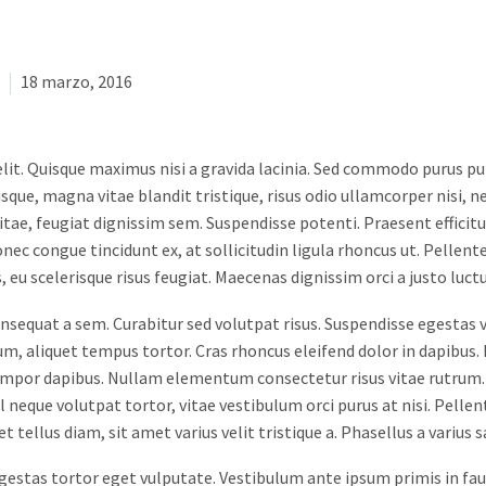
18 marzo, 2016
lit. Quisque maximus nisi a gravida lacinia. Sed commodo purus pu
isque, magna vitae blandit tristique, risus odio ullamcorper nisi, 
vitae, feugiat dignissim sem. Suspendisse potenti. Praesent efficitu
ec congue tincidunt ex, at sollicitudin ligula rhoncus ut. Pellente
s, eu scelerisque risus feugiat. Maecenas dignissim orci a justo luct
onsequat a sem. Curabitur sed volutpat risus. Suspendisse egestas v
 aliquet tempus tortor. Cras rhoncus eleifend dolor in dapibus. 
 tempor dapibus. Nullam elementum consectetur risus vitae rutrum. S
 neque volutpat tortor, vitae vestibulum orci purus at nisi. Pelle
tellus diam, sit amet varius velit tristique a. Phasellus a varius s
egestas tortor eget vulputate. Vestibulum ante ipsum primis in fauc