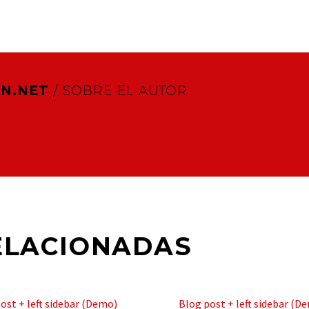
N.NET
/ SOBRE EL AUTOR
@eskalon.net
ELACIONADAS
ost + left sidebar (Demo)
Blog post + left sidebar (D