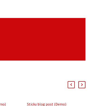
emo)
Sticky blog post (Demo)
Post