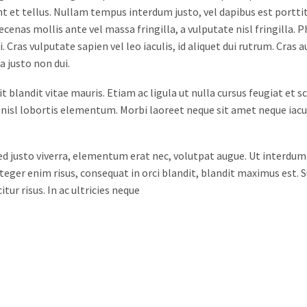
nt et tellus. Nullam tempus interdum justo, vel dapibus est porttit
ecenas mollis ante vel massa fringilla, a vulputate nisl fringilla.
Cras vulputate sapien vel leo iaculis, id aliquet dui rutrum. Cras a
a justo non dui.
 blandit vitae mauris. Etiam ac ligula ut nulla cursus feugiat et s
nisl lobortis elementum. Morbi laoreet neque sit amet neque iacul
ed justo viverra, elementum erat nec, volutpat augue. Ut interdum
teger enim risus, consequat in orci blandit, blandit maximus est.
itur risus. In ac ultricies neque