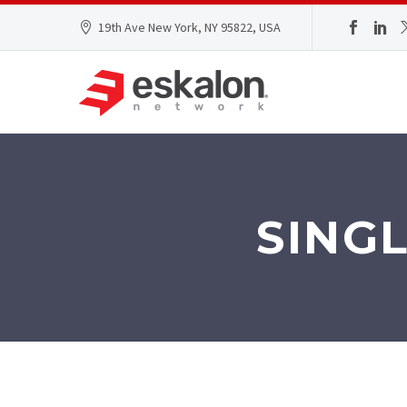
19th Ave New York, NY 95822, USA
SING