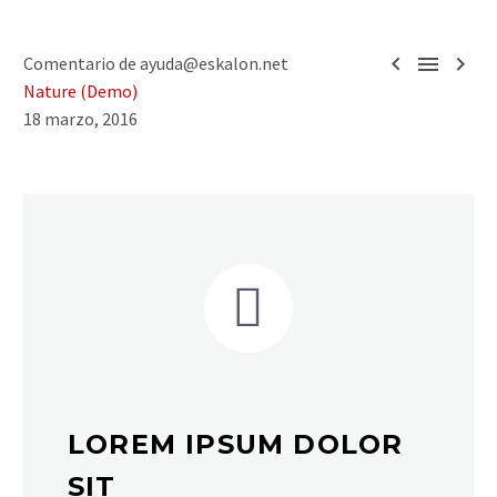



Comentario de ayuda@eskalon.net
Nature (Demo)
18 marzo, 2016


LOREM IPSUM DOLOR
SIT