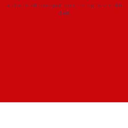
auctor, nisi elit consequat ipsum, nec sagittis sem nibh
id elit.