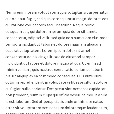
Nemo enim ipsam voluptatem quia voluptas sit aspernatur
aut odit aut fugit, sed quia consequuntur magni dolores eos
qui ratione voluptatem sequi nesciunt. Neque porro
quisquam est, qui dolorem ipsum quia dolor sit amet,
consectetur, adipisci velit, sed quia non numquam eius modi
tempora incidunt ut labore et dolore magnam aliquam
quaerat voluptatem. Lorem ipsum dolor sit amet,
consectetur adipisicing elit, sed do eiusmod tempor
incididunt ut labore et dolore magna aliqua. Ut enim ad
minim veniam, quis nostrud exercitation ullamco laboris
nisi ut aliquip ex ea commodo consequat. Duis aute irure
dolor in reprehenderit in voluptate velit esse cillum dolore
eu fugiat nulla pariatur. Excepteur sint occaecat cupidatat
non proident, sunt in culpa qui officia deserunt mollit anim
id est laborum. Sed ut perspiciatis unde omnis iste natus
error sit voluptatem accusantium doloremque laudantium,
totam rem aperiam, eaque ipsa quae ab illo inventore