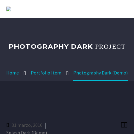
PHOTOGRAPHY DARK
PROJECT
Home
Portfolio Item
Photography Dark (Demo)


31 marzo, 2016
Splash Dark (Demo)