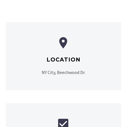


LOCATION
NY City, Beechwood Dr.

