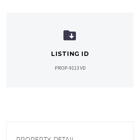


LISTING ID
PROP-9113 VD
PROPERTY DETAIL