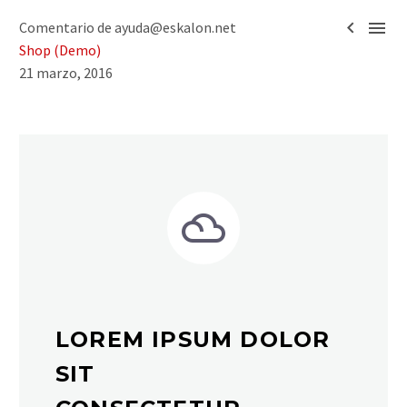


Comentario de ayuda@eskalon.net
Shop (Demo)
21 marzo, 2016


LOREM IPSUM DOLOR
SIT