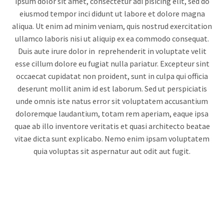
ipsum dolor sit amet, consectetur adi pisicing elit, sed do
eiusmod tempor inci didunt ut labore et dolore magna
aliqua. Ut enim ad minim veniam, quis nostrud exercitation
ullamco laboris nisi ut aliquip ex ea commodo consequat.
Duis aute irure dolor in reprehenderit in voluptate velit
esse cillum dolore eu fugiat nulla pariatur. Excepteur sint
occaecat cupidatat non proident, sunt in culpa qui officia
deserunt mollit anim id est laborum. Sed ut perspiciatis
unde omnis iste natus error sit voluptatem accusantium
doloremque laudantium, totam rem aperiam, eaque ipsa
quae ab illo inventore veritatis et quasi architecto beatae
vitae dicta sunt explicabo. Nemo enim ipsam voluptatem
quia voluptas sit aspernatur aut odit aut fugit.