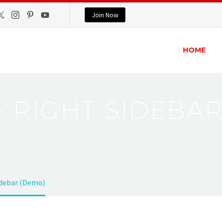
Join Now
HOME
+ RIGHT SIDEBA
idebar (Demo)