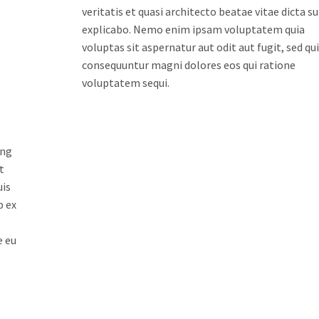
veritatis et quasi architecto beatae vitae dicta s
explicabo. Nemo enim ipsam voluptatem quia
voluptas sit aspernatur aut odit aut fugit, sed qu
consequuntur magni dolores eos qui ratione
voluptatem sequi.
ing
t
uis
p ex
e eu