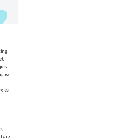
cing
et
quis
ip ex
re eu
m,
ntore