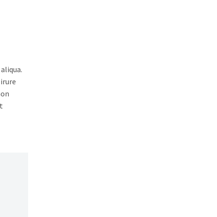
aliqua.
irure
non
t