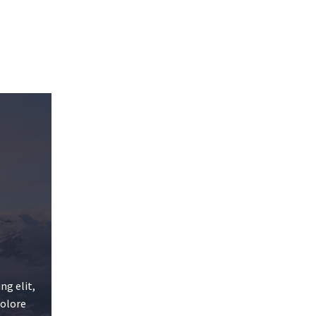
ng elit,
dolore