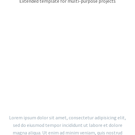
Extended template for multi-purpose projects
WITH FILTER AND BIG GAPS
Lorem ipsum dolor sit amet, consectetur adipisicing elit,
sed do eiusmod tempor incididunt ut labore et dolore
magna aliqua. Ut enim ad minim veniam, quis nostrud