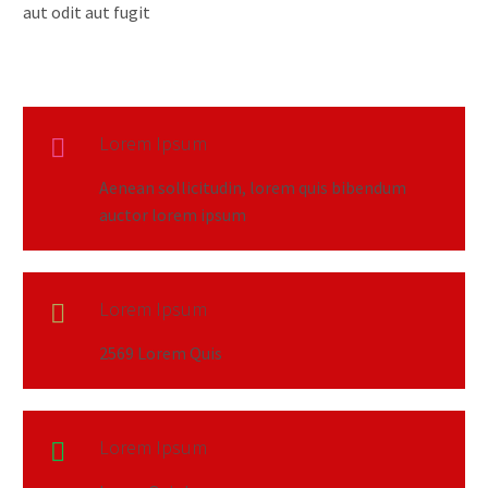
aut odit aut fugit
Lorem Ipsum

Aenean sollicitudin, lorem quis bibendum
auctor lorem ipsum
Lorem Ipsum

2569 Lorem Quis
Lorem Ipsum
