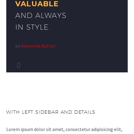
VALUABLE
AND ALWAYS
IN STYLE.
by
Awesome Author


WITH LEFT SIDEBAR AND DETAILS
Lorem ipsum dolor sit amet, consectetur adipisicing elit,