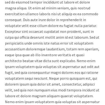
sed do eiusmod tempor incididunt ut labore et dolore
magna aliqua. Ut enim ad minim veniam, quis nostrud
exercitation ullamco laboris nisi ut aliquip ex ea commodo
consequat. Duis aute irure dolor in reprehenderit in
voluptate velit esse cillum dolore eu fugiat nulla pariatur.
Excepteur sint occaecat cupidatat non proident, sunt in
culpa qui officia deserunt mollit anim id est laborum. Sed ut
perspiciatis unde omnis iste natus error sit voluptatem
accusantium doloremque laudantium, totam rem aperiam,
eaque ipsa quae ab illo inventore veritatis et quasi
architecto beatae vitae dicta sunt explicabo. Nemo enim
ipsam voluptatem quia voluptas sit aspernatur aut odit aut
fugit, sed quia consequuntur magni dolores eos qui ratione
voluptatem sequi nesciunt. Neque porro quisquam est, qui
dolorem ipsum quia dolor sit amet, consectetur, adipisci
velit, sed quia non numquam eius modi tempora incidunt ut
labore et dolore magnam aliquam quaerat voluptatem.
Nemo enim ipsam voluptatem quia voluptas sit aspernatur