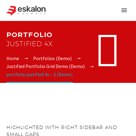


PORTFOLIO
JUSTIFIED 4X
Home
Portfolios (Demo)
Justified Portfolio Grid Demo (Demo)
portfolio justified 4x – 2 (Demo)
HIGHLIGHTED WITH RIGHT SIDEBAR AND
SMALL GAPS