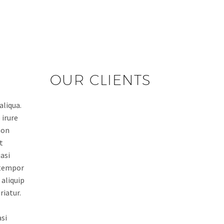
OUR CLIENTS
aliqua.
 irure
non
t
asi
d tempor
 aliquip
riatur.
si