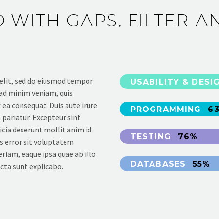
 WITH GAPS, FILTER A
 elit, sed do eiusmod tempor
USABILITY & DESI
 ad minim veniam, quis
x ea consequat. Duis aute irure
PROGRAMMING
6
a pariatur. Excepteur sint
icia deserunt mollit anim id
TESTING
76%
us error sit voluptatem
iam, eaque ipsa quae ab illo
DATABASES
55%
icta sunt explicabo.