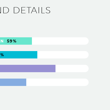
ND DETAILS
GN
59%
3%