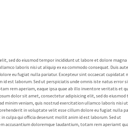
elit, sed do eiusmod tempor incididunt ut labore et dolore magna 
llamco laboris nisi ut aliquip ex ea commodo consequat. Duis aute
dolore eu fugiat nulla pariatur. Excepteur sint occaecat cupidatat 
im id est laborum. Sed ut perspiciatis unde omnis iste natus error si
m rem aperiam, eaque ipsa quae ab illo inventore veritatis et qu
ipsum dolor sit amet, consectetur adipisicing elit, sed do eiusmo
ad minim veniam, quis nostrud exercitation ullamco laboris nisi ut
rehenderit in voluptate velit esse cillum dolore eu fugiat nulla pa
in culpa qui officia deserunt mollit anim id est laborum. Sed ut
tatem accusantium doloremque laudantium, totam rem aperiamt qua