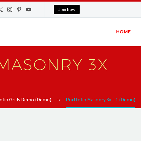
Join Now
HOME
MASONRY 3X
olio Grids Demo (Demo)
Portfolio Masonry 3x – 1 (Demo)