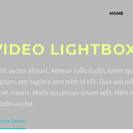
HOME
VIDEO LIGHTBO
lit auctor aliquet. Aenean sollicitudin, lorem qu
psum, nec sagittis sem nibh id elit. Duis sed od
 amet mauris. Morbi accumsan ipsum velit. Nam 
 odio auctor.
htbox (Demo)