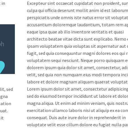
 in
Excepteur sint occaecat cupidatat non proident, sun
culpa qui officia deserunt mollit anim id est laborum
perspiciatis unde omnis iste natus error sit volupt
accusantium doloremque laudantium, totam rem a
eaque ipsa quae ab illo inventore veritatis et quasi
architecto beatae vitae dicta sunt explicabo. Nemo
bh
ipsam voluptatem quia voluptas sit aspernatur aut 
fugit, sed quia consequuntur magni dolores eos qui 
voluptatem sequi nesciunt. Neque porro quisquam es
dolorem ipsum quia dolor sit amet, consectetur, adi
velit, sed quia non numquam eius modi tempora inci
labore et dolore magnam aliquam quaerat volupta
Lorem ipsum dolor sit amet, consectetur adipisicing 
it, sed
sed do eiusmod tempor incididunt ut labore et dolo
agna
magna aliqua. Ut enim ad minim veniam, quis nostr
tation
exercitation ullamco laboris nisi ut aliquip ex ea 
uat.
consequat. Duis aute irure dolor in reprehenderit in
it
voluptate velit esse cillum dolore eu fugiat nulla par