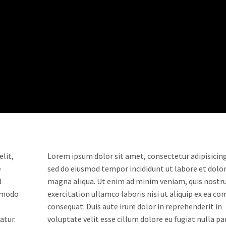
lit,
Lorem ipsum dolor sit amet, consectetur adipisicing 
e
sed do eiusmod tempor incididunt ut labore et dolo
d
magna aliqua. Ut enim ad minim veniam, quis nostr
ommodo
exercitation ullamco laboris nisi ut aliquip ex ea 
consequat. Duis aute irure dolor in reprehenderit in
atur.
voluptate velit esse cillum dolore eu fugiat nulla par