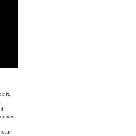
elit,
re
ud
commodo
iatur.