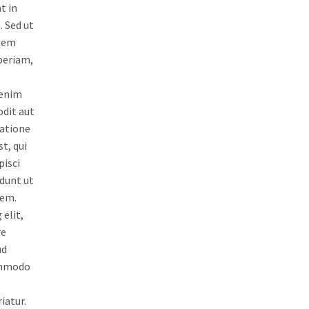
t in
. Sed ut
atem
periam,
 enim
odit aut
ratione
t, qui
pisci
dunt ut
tem.
elit,
re
ud
commodo
iatur.