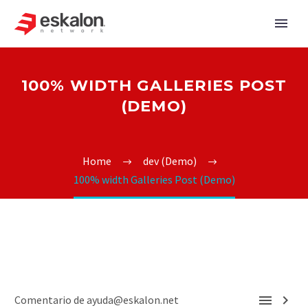
100% WIDTH GALLERIES POST
(DEMO)
Home
dev (Demo)
100% width Galleries Post (Demo)


Comentario de ayuda@eskalon.net