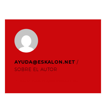
AYUDA@ESKALON.NET
/
SOBRE EL AUTOR
Más artículos de ayuda@eskalon.net