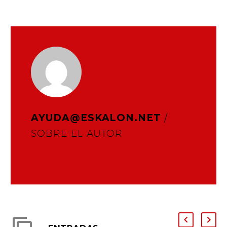
AYUDA@ESKALON.NET
/
SOBRE EL AUTOR
Más artículos de ayuda@eskalon.net