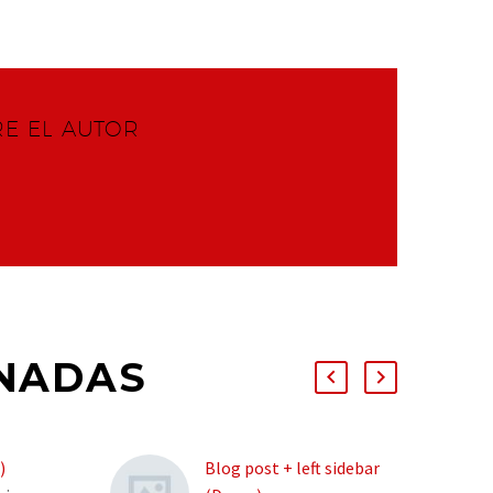
RE EL AUTOR
NADAS
)
Blog post + left sidebar