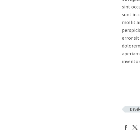
sint occ
sunt in c
mollit a
perspici
error si
dolorem
aperiam,
inventor
Deve