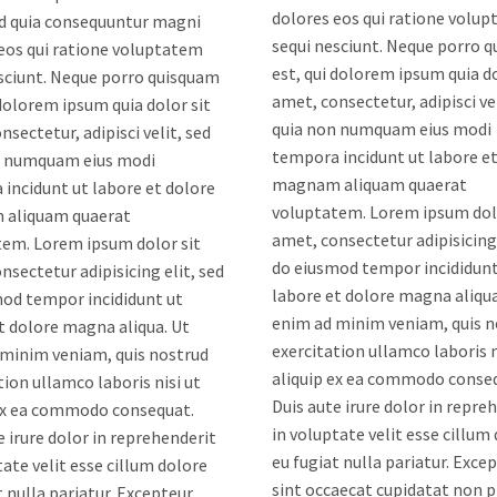
dolores eos qui ratione volu
ed quia consequuntur magni
sequi nesciunt. Neque porro 
eos qui ratione voluptatem
est, qui dolorem ipsum quia do
sciunt. Neque porro quisquam
amet, consectetur, adipisci vel
 dolorem ipsum quia dolor sit
quia non numquam eius modi
nsectetur, adipisci velit, sed
tempora incidunt ut labore et
n numquam eius modi
magnam aliquam quaerat
incidunt ut labore et dolore
voluptatem. Lorem ipsum dolo
aliquam quaerat
amet, consectetur adipisicing 
em. Lorem ipsum dolor sit
do eiusmod tempor incididunt
nsectetur adipisicing elit, sed
labore et dolore magna aliqua
od tempor incididunt ut
enim ad minim veniam, quis n
t dolore magna aliqua. Ut
exercitation ullamco laboris n
minim veniam, quis nostrud
aliquip ex ea commodo conse
tion ullamco laboris nisi ut
Duis aute irure dolor in repre
 ex ea commodo consequat.
in voluptate velit esse cillum
e irure dolor in reprehenderit
eu fugiat nulla pariatur. Exce
tate velit esse cillum dolore
sint occaecat cupidatat non p
t nulla pariatur. Excepteur