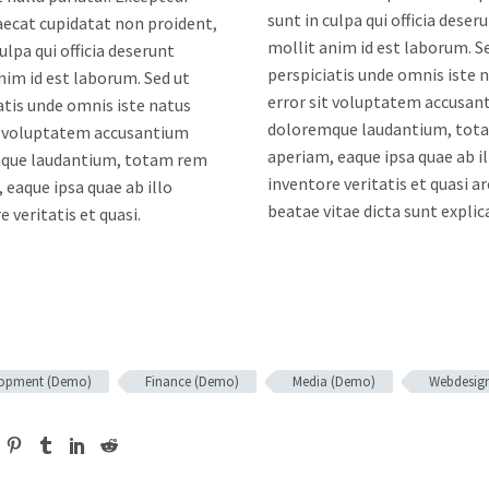
sunt in culpa qui officia deser
aecat cupidatat non proident,
mollit anim id est laborum. S
ulpa qui officia deserunt
perspiciatis unde omnis iste 
nim id est laborum. Sed ut
error sit voluptatem accusan
atis unde omnis iste natus
doloremque laudantium, tot
t voluptatem accusantium
aperiam, eaque ipsa quae ab il
que laudantium, totam rem
inventore veritatis et quasi a
 eaque ipsa quae ab illo
beatae vitae dicta sunt explic
e veritatis et quasi.
lopment (Demo)
Finance (Demo)
Media (Demo)
Webdesig