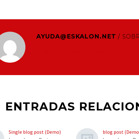
AYUDA@ESKALON.NET
/ SOB
Más artículos de ayuda@eskalon.net
ENTRADAS RELACIO
Single blog post (Demo)
blog post (Demo