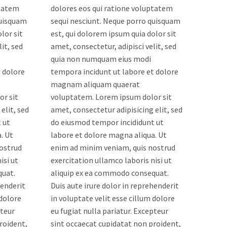
ptatem
dolores eos qui ratione voluptatem
quisquam
sequi nesciunt. Neque porro quisquam
lor sit
est, qui dolorem ipsum quia dolor sit
it, sed
amet, consectetur, adipisci velit, sed
quia non numquam eius modi
 dolore
tempora incidunt ut labore et dolore
magnam aliquam quaerat
r sit
voluptatem. Lorem ipsum dolor sit
elit, sed
amet, consectetur adipisicing elit, sed
 ut
do eiusmod tempor incididunt ut
. Ut
labore et dolore magna aliqua. Ut
ostrud
enim ad minim veniam, quis nostrud
isi ut
exercitation ullamco laboris nisi ut
quat.
aliquip ex ea commodo consequat.
henderit
Duis aute irure dolor in reprehenderit
 dolore
in voluptate velit esse cillum dolore
pteur
eu fugiat nulla pariatur. Excepteur
roident,
sint occaecat cupidatat non proident,