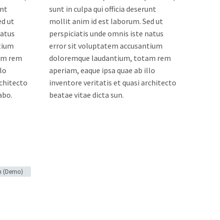
unt
sunt in culpa qui officia deserunt
ed ut
mollit anim id est laborum. Sed ut
natus
perspiciatis unde omnis iste natus
tium
error sit voluptatem accusantium
am rem
doloremque laudantium, totam rem
lo
aperiam, eaque ipsa quae ab illo
rchitecto
inventore veritatis et quasi architecto
abo.
beatae vitae dicta sun.
n (Demo)