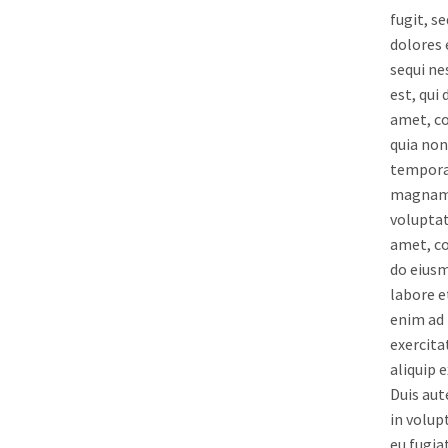
fugit, s
dolores 
sequi ne
est, qui
amet, co
quia no
tempora 
magnam 
voluptat
amet, co
do eiusm
labore e
enim ad 
exercita
aliquip
Duis aut
in volup
eu fugia