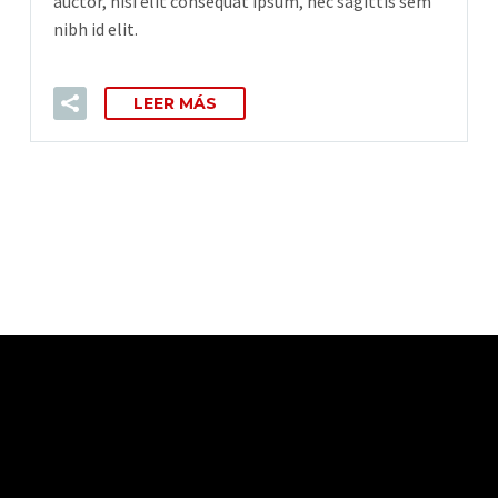
auctor, nisi elit consequat ipsum, nec sagittis sem
nibh id elit.
LEER MÁS