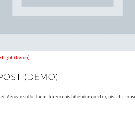
e Light (Demo)
POST (DEMO)
et. Aenean sollicitudin, lorem quis bibendum auctor, nisi elit conse
.