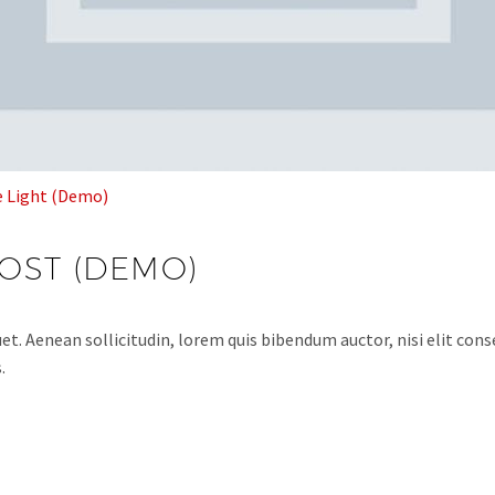
e Light (Demo)
POST (DEMO)
et. Aenean sollicitudin, lorem quis bibendum auctor, nisi elit conse
.