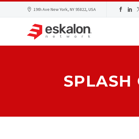
19th Ave New York, NY 95822, USA
SPLASH 