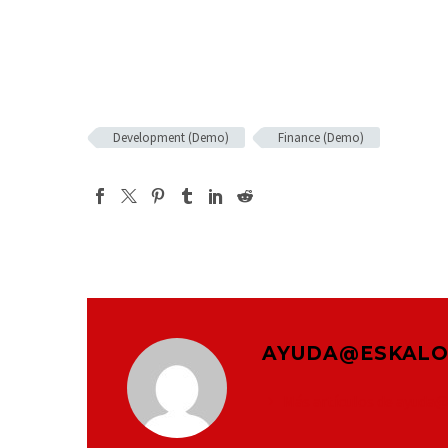
Development (Demo)
Finance (Demo)
AYUDA@ESKALO
Más artículos de ayuda