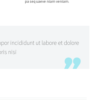
pa seq uaeve niam veniam.
or incididunt ut labore et dolore
is nisi