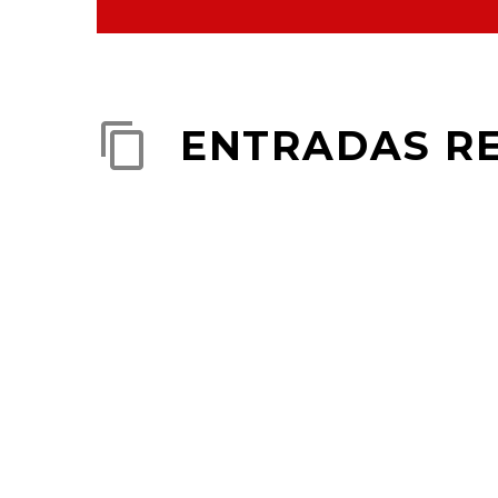
ENTRADAS R
Fullwidth Sample 02
(Demo)