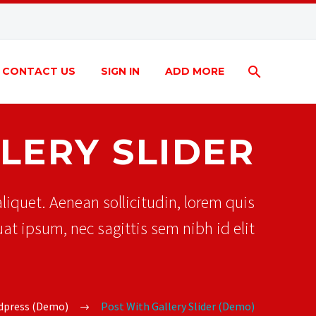
CONTACT US
SIGN IN
ADD MORE
LERY SLIDER
liquet. Aenean sollicitudin, lorem quis
at ipsum, nec sagittis sem nibh id elit
dpress (Demo)
Post With Gallery Slider (Demo)