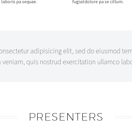
laboris pa sequae.
fugiatdolore pa se cillum.
sectetur adipisicing elit, sed do eiusmod temp
eniam, quis nostrud exercitation ullamco labor
PRESENTERS