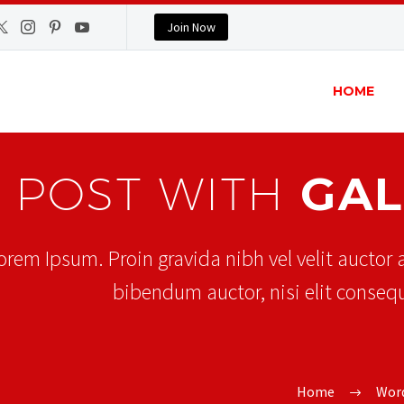
Join Now
HOME
POST WITH
GAL
orem Ipsum. Proin gravida nibh vel velit auctor a
bibendum auctor, nisi elit consequ
Home
Wor