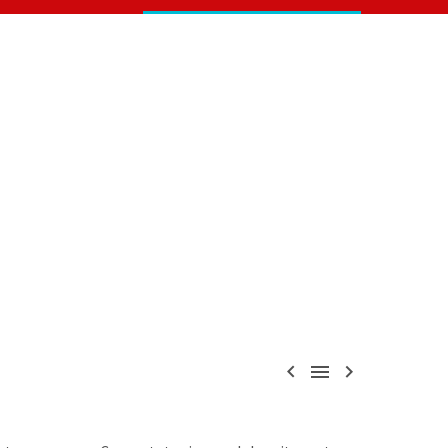


