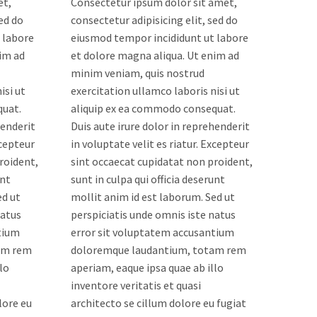
et,
Consectetur ipsum dolor sit amet,
sed do
consectetur adipisicing elit, sed do
 labore
eiusmod tempor incididunt ut labore
im ad
et dolore magna aliqua. Ut enim ad
minim veniam, quis nostrud
isi ut
exercitation ullamco laboris nisi ut
quat.
aliquip ex ea commodo consequat.
henderit
Duis aute irure dolor in reprehenderit
xcepteur
in voluptate velit es riatur. Excepteur
roident,
sint occaecat cupidatat non proident,
unt
sunt in culpa qui officia deserunt
ed ut
mollit anim id est laborum. Sed ut
natus
perspiciatis unde omnis iste natus
tium
error sit voluptatem accusantium
am rem
doloremque laudantium, totam rem
lo
aperiam, eaque ipsa quae ab illo
inventore veritatis et quasi
lore eu
architecto se cillum dolore eu fugiat