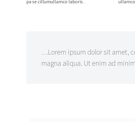
pa se cillumullamco laboris .
ullamco 
…Lorem ipsum dolor sit amet, con
magna aliqua. Ut enim ad minim v