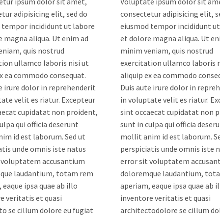
tur ipsum dolor sit amet,
Voluptate ipsum dolor sit am
tur adipisicing elit, sed do
consectetur adipisicing elit, 
tempor incididunt ut labore
eiusmod tempor incididunt ut
e magna aliqua. Ut enim ad
et dolore magna aliqua. Ut en
eniam, quis nostrud
minim veniam, quis nostrud
tion ullamco laboris nisi ut
exercitation ullamco laboris n
 ex ea commodo consequat.
aliquip ex ea commodo conse
e irure dolor in reprehenderit
Duis aute irure dolor in repre
tate velit es riatur. Excepteur
in voluptate velit es riatur. E
aecat cupidatat non proident,
sint occaecat cupidatat non p
ulpa qui officia deserunt
sunt in culpa qui officia deser
nim id est laborum. Sed ut
mollit anim id est laborum. S
atis unde omnis iste natus
perspiciatis unde omnis iste 
t voluptatem accusantium
error sit voluptatem accusan
que laudantium, totam rem
doloremque laudantium, tot
 eaque ipsa quae ab illo
aperiam, eaque ipsa quae ab il
e veritatis et quasi
inventore veritatis et quasi
to se cillum dolore eu fugiat
architectodolore se cillum do