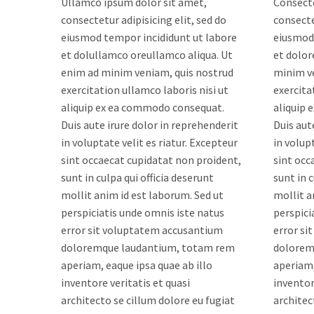
Ullamco ipsum dolor sit amet,
Consecte
consectetur adipisicing elit, sed do
consecte
eiusmod tempor incididunt ut labore
eiusmod 
et dolullamco oreullamco aliqua. Ut
et dolor
enim ad minim veniam, quis nostrud
minim v
exercitation ullamco laboris nisi ut
exercita
aliquip ex ea commodo consequat.
aliquip
Duis aute irure dolor in reprehenderit
Duis aut
in voluptate velit es riatur. Excepteur
in volup
sint occaecat cupidatat non proident,
sint occ
sunt in culpa qui officia deserunt
sunt in c
mollit anim id est laborum. Sed ut
mollit a
perspiciatis unde omnis iste natus
perspici
error sit voluptatem accusantium
error si
doloremque laudantium, totam rem
dolorem
aperiam, eaque ipsa quae ab illo
aperiam,
inventore veritatis et quasi
inventor
architecto se cillum dolore eu fugiat
architec