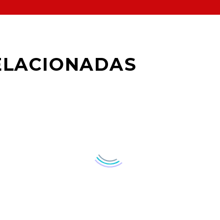
ELACIONADAS
Fullwidth Post Sample (De
Quote Post (Demo)
17 Mar 2016