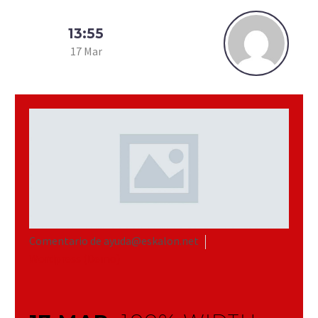
13:55
17 Mar
Comentario de ayuda@eskalon.net
Wordpress (Demo)