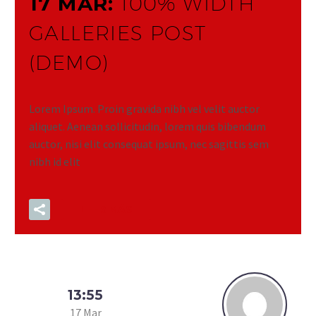
17 MAR:
100% WIDTH
GALLERIES POST
(DEMO)
Lorem Ipsum. Proin gravida nibh vel velit auctor
aliquet. Aenean sollicitudin, lorem quis bibendum
auctor, nisi elit consequat ipsum, nec sagittis sem
nibh id elit
LEER MÁS
13:55
17 Mar