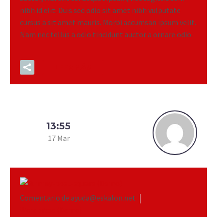
nibh id elit. Duis sed odio sit amet nibh vulputate
cursus a sit amet mauris. Morbi accumsan ipsum velit.
Nam nec tellus a odio tincidunt auctor a ornare odio.
LEER MÁS
13:55
17 Mar
Comentario de ayuda@eskalon.net
Wordpress (Demo)