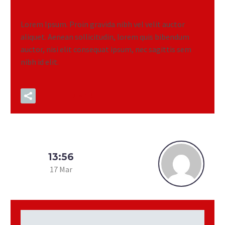
Lorem Ipsum. Proin gravida nibh vel velit auctor
aliquet. Aenean sollicitudin, lorem quis bibendum
auctor, nisi elit consequat ipsum, nec sagittis sem
nibh id elit.
LEER MÁS
13:56
17 Mar