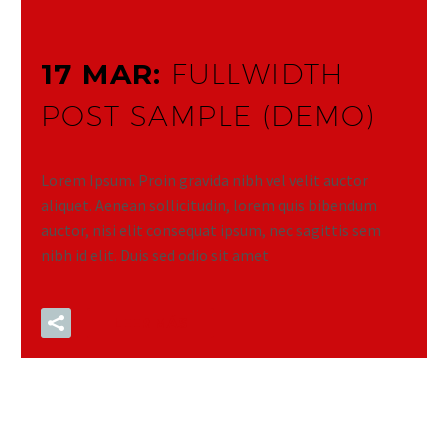
17 MAR:
FULLWIDTH
POST SAMPLE (DEMO)
Lorem Ipsum. Proin gravida nibh vel velit auctor
aliquet. Aenean sollicitudin, lorem quis bibendum
auctor, nisi elit consequat ipsum, nec sagittis sem
nibh id elit. Duis sed odio sit amet
LEER MÁS