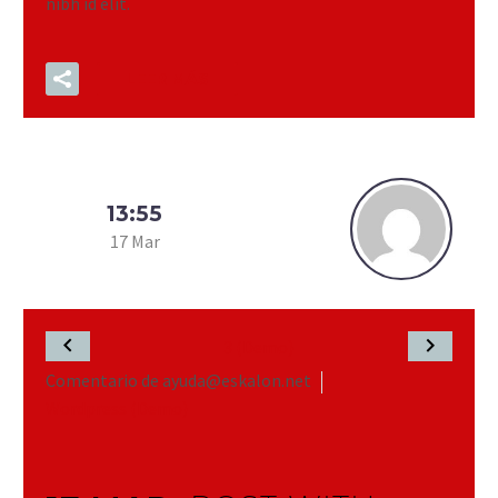
nibh id elit.
LEER MÁS
13:55
17 Mar
Comentario de ayuda@eskalon.net
Wordpress (Demo)