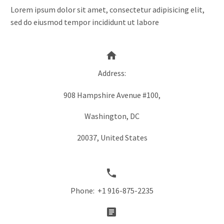
Lorem ipsum dolor sit amet, consectetur adipisicing elit,
sed do eiusmod tempor incididunt ut labore


Address:
908 Hampshire Avenue #100,
Washington, DC
20037, United States


Phone: +1 916-875-2235

