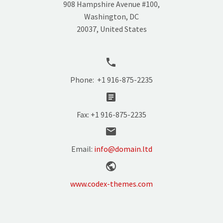
908 Hampshire Avenue #100,
Washington, DC
20037, United States


Phone: +1 916-875-2235


Fax: +1 916-875-2235


Email:
info@domain.ltd


www.codex-themes.com