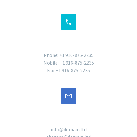


PHONES
Phone: +1 916-875-2235
Mobile: +1 916-875-2235
Fax: +1 916-875-2235


CONTACTS
info@domain.ltd
thegem@domain.ltd