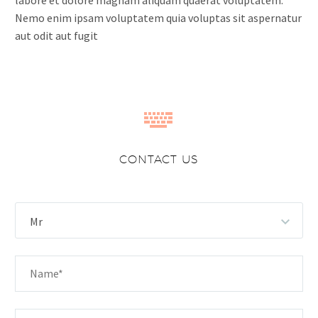
labore et dolore magnam aliquam quaerat voluptatem.
Nemo enim ipsam voluptatem quia voluptas sit aspernatur
aut odit aut fugit


CONTACT US
Mr