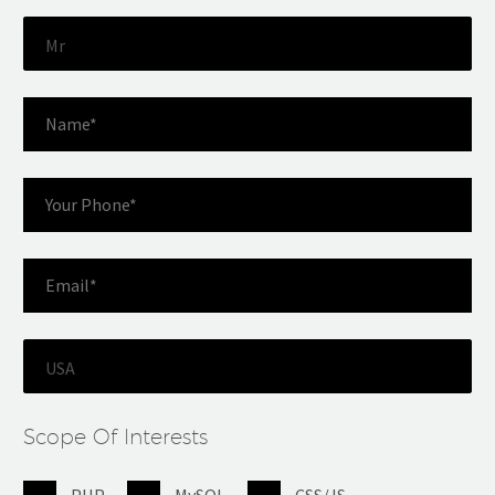
Mr
USA
Scope Of Interests
PHP
MySQL
CSS/JS