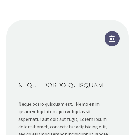


NEQUE PORRO QUISQUAM.
Neque porro quisquam est. . Nemo enim
ipsam voluptatem quia voluptas sit
aspernatur aut odit aut fugit, Lorem ipsum
dolor sit amet, consectetur adipisicing elit,
sed do eiusmod tempor incididunt ut labore