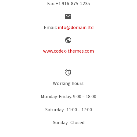
Fax: +1 916-875-2235


Email:
info@domain.ltd


www.codex-themes.com


Working hours:
Monday-Friday: 9:00 – 18:00
Saturday: 11:00 – 17:00
Sunday: Closed